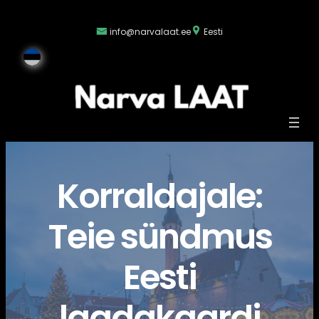
Liigu
sisu
info@narvalaat.ee
Eesti
juurde
Korraldajale:
Teie sündmus
Eesti
laadakaardi