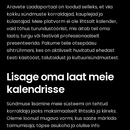
Aravete Laadaportaal on loodud selleks, et viia
kokku sündmuste korraldajad, kauplejad ja
külastajad. Meie platvorm ei ole lihtsalt kalender,
vaid tõhus turundustööriist, mis aitab teil oma
laata, turgu või festivali professionaalselt
presenteerida. Pakume teile otsepääsu
sihtrühmani, kes on aktiivselt huvitatud ehedast
Eesti käsitööst, talutoidust ja kultuurisündmustest.
Lisage oma laat meie
kalendrisse
Sündmuse lisamine meie süsteemi on tehtud
korraldaja jaoks maksimaalselt lihtsaks ja kiireks.
Oleme loonud mugava vormi, kus saate märkida
toimumisaja, täpse asukoha ja olulise info