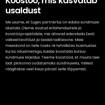
Koostöö, mis kasvatab
usaldust
Me usume, et tugev partnerlus on eduka sündmuse
alustala. Oleme avatud erilahendustele ja
koostööprojektidele, mis aitavad edendada Eesti
väikeettevõtlust ja laadatraditsioone. Meie
meeskond on teile toeks nii tehnilistes küsimustes
kui ka nõuannetega, kuidas koostada kutsuv
sündmuse kirjeldus. Teeme koostööd, et muuta teie
laat piirkonna oodatuimaks sündmuseks, millest
räägitakse veel kaua pärast selle lõppemist.