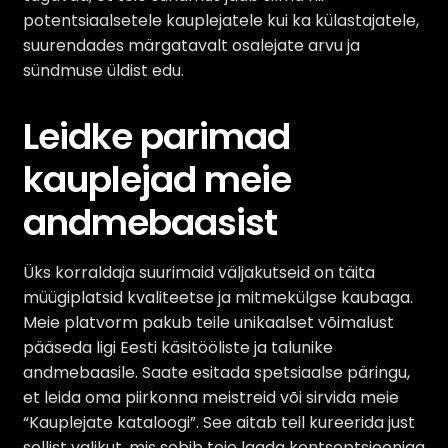
potentsiaalsetele kauplejatele kui ka külastajatele,
suurendades märgatavalt osalejate arvu ja
sündmuse üldist edu.
Leidke parimad
kauplejad meie
andmebaasist
Üks korraldaja suurimaid väljakutseid on täita
müügiplatsid kvaliteetse ja mitmekülgse kaubaga.
Meie platvorm pakub teile unikaalset võimalust
pääseda ligi Eesti käsitööliste ja talunike
andmebaasile. Saate esitada spetsiaalse päringu,
et leida oma piirkonna meistreid või sirvida meie
“Kauplejate kataloogi”. See aitab teil kureerida just
sellist valikut, mis sobib teie laada kontseptsiooniga