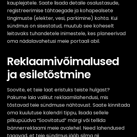
kauplejatele. Saate lisada detaile osalustasude,
registreerimise tähtaegade ja kohapealsete
tingimuste (elekter, vesi, parkimine) kohta. Kui
sündmus on sisestatud, muutub see koheselt
leitavaks tuhandetele inimestele, kes planeerivad
oma nädalavahetusi meie portaali abil.
Reklaamivõimalused
ja esiletõstmine
Soovite, et teie laat eristuks teiste hulgast?
Pakume laia valikut reklaamilahendusi, mis
tõstavad teie sündmuse nähtavust. Saate kinnitada
oma kuulutuse kalendri tippu, lisada sellele
pilkupüüdva “Soovitatud” märgi või tellida
bännerreklaami meie avalehel. Need lahendused
tagavad, et teie sündmus jääb silma nii