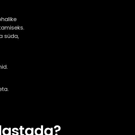
halike
tamiseks.
a süda,
id.
eta.
ülastada?