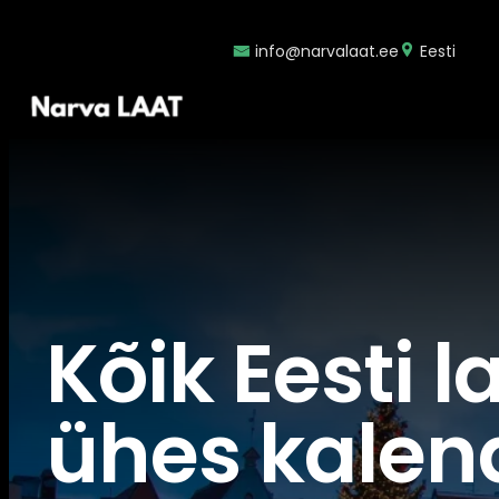
Liigu
sisu
info@narvalaat.ee
Eesti
juurde
Kõik Eesti 
ühes kalen