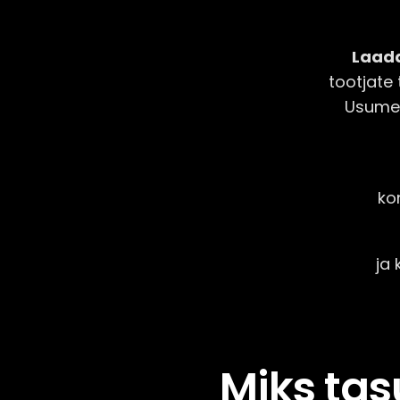
Laad
tootjate
Usume,
ko
ja 
Miks tas