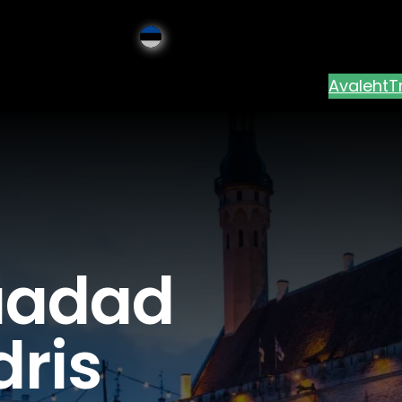
Avaleht
T
laadad
dris