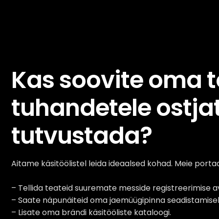
Kas soovite oma 
tuhandetele ostja
tutvustada?
Aitame käsitöölistel leida ideaalsed kohad. Meie portaa
– Tellida teateid suuremate messide registreerimise 
– Saate näpunäiteid oma jaemüügipinna seadistamise
– Lisate oma brändi käsitööliste kataloogi.