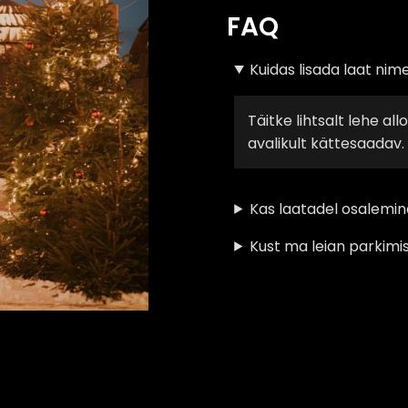
FAQ
Kuidas lisada laat nime
Täitke lihtsalt lehe a
avalikult kättesaadav.
Kas laatadel osalemin
Kust ma leian parkimis