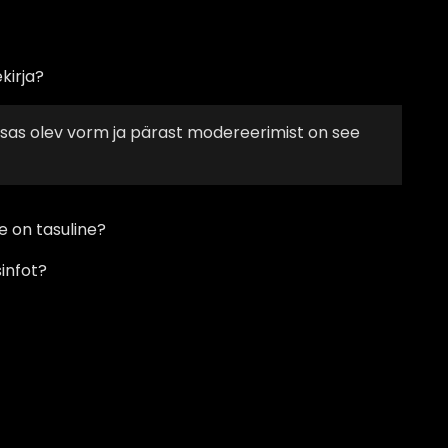
kirja?
llosas olev vorm ja pärast modereerimist on see
e on tasuline?
infot?