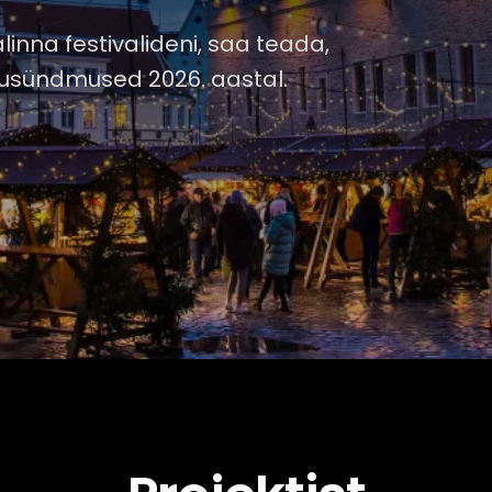
inna festivalideni, saa teada,
stusündmused 2026. aastal.