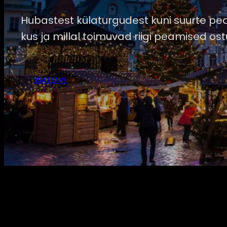
Hubastest külaturgudest kuni suurte peal
kus ja millal toimuvad riigi peamised o
LISATEAVE