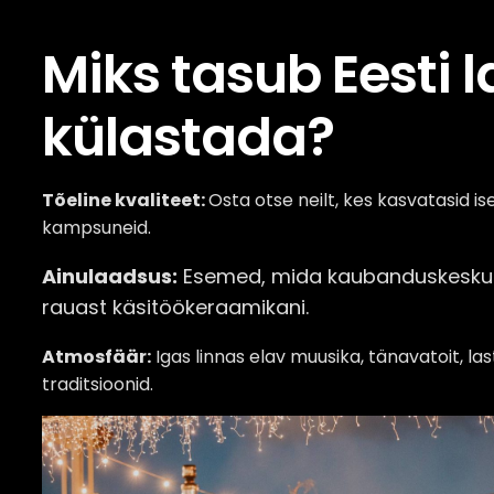
Miks tasub Eesti 
külastada?
Tõeline kvaliteet:
Osta otse neilt, kes kasvatasid is
kampsuneid.
Ainulaadsus:
Esemed, mida kaubanduskeskuste
rauast käsitöökeraamikani.
Atmosfäär:
Igas linnas elav muusika, tänavatoit, las
traditsioonid.