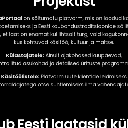
Projektist
aPortaal
on sõltumatu platvorm, mis on loodud ko
 toetamiseks ja Eesti kaubandustraditsioonide säili
 et laat on enamat kui lihtsalt turg, vaid kogukonn
kus kohtuvad käsitöö, kultuur ja maitse.
Külastajatele:
Ainult ajakohased kuupäevad,
ntrollitud asukohad ja detailsed ürituste programm
Käsitöölistele:
Platvorm uute klientide leidmiseks
korraldajatega otse suhtlemiseks ilma vahendajat
ub Eesti laatasid k