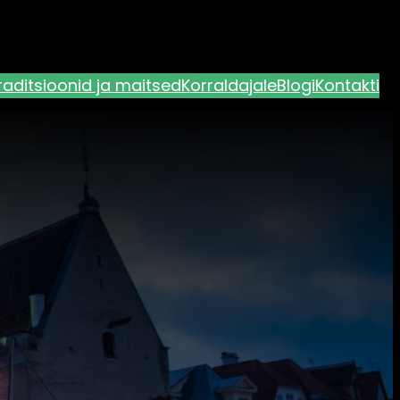
raditsioonid ja maitsed
Korraldajale
Blogi
Kontakti