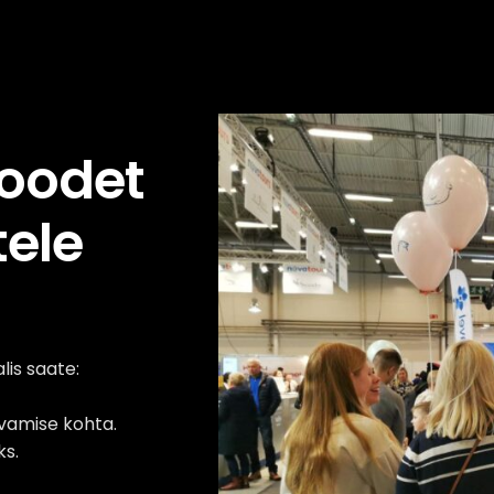
toodet
tele
lis saate:
avamise kohta.
ks.