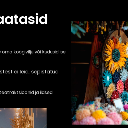
laatasid
e oma köögivilju või kudusid ise
st ei leia, sepistatud
teatraktsioonid ja iidsed